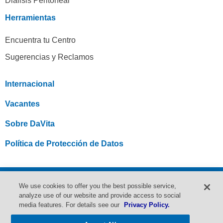
Diálisis Peritoneal
Herramientas
Encuentra tu Centro
Sugerencias y Reclamos
Internacional
Vacantes
Sobre DaVita
Política de Protección de Datos
© 2004-2024 DaVita Inc. Todos los derechos reservados. Aviso de no
We use cookies to offer you the best possible service,
discriminación | Política de privacidad | Administrar cookies | Aviso de prácticas
analyze use of our website and provide access to social
de privacidad | Ejercite sus derechos de privacidad | Condiciones de uso |
media features. For details see our
Privacy Policy.
Declaración de accesibilidad | Centro de ayuda | Mapa del sitio
Precios en efectivo/costos de las pruebas de diagnóstico del coronavirus